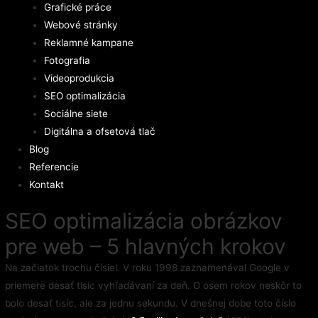
Grafické práce
Webové stránky
Reklamné kampane
Fotografia
Videoprodukcia
SEO optimalizácia
Sociálne siete
Digitálna a ofsetová tlač
Blog
Referencie
Kontakt
SEO optimalizácia obrázkov
pre web – 5 hlavných krokov
Na začiatok trochu čísiel. V roku 1998 zaznamenával Google v
priemere desať tisíc vyhľadávaní za deň. O osem rokov neskôr to
bolo desať tisíc, ale za jednu sekundu. V dnešnej dobe toto číslo