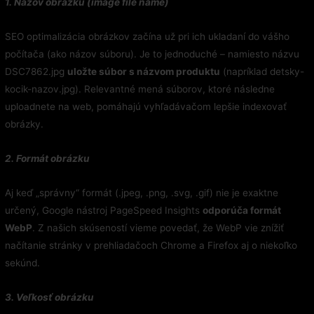
1. Názov obrázku (image file name)
SEO optimalizácia obrázkov začína už pri ich ukladaní do vášho
počítača (ako názov súboru). Je to jednoduché – namiesto názvu
DSC7862.jpg
uložte súbor s názvom produktu
(napríklad detsky-
kocik-nazov.jpg). Relevantné mená súborov, ktoré následne
uploadnete na web, pomáhajú vyhľadávačom lepšie indexovať
obrázky.
2. Formát obrázku
Aj keď „správny“ formát (.jpeg, .png, .svg, .gif) nie je exaktne
určený, Google nástroj PageSpeed Insights
odporúča formát
WebP
. Z našich skúseností vieme povedať, že WebP vie znížiť
načítanie stránky v prehliadačoch Chrome a Firefox aj o niekoľko
sekúnd.
3. Veľkosť obrázku