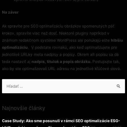
Na záver
Ak spravíte pre SEO optimalizáciu obrázkov spomenutých päť
krokov, spravíte viac než dosť. Niektoré pluginy napríklad v
známom redakčnom systéme WordPress ale ponúkajú ešte
hlbšiu
optimalizáciu
.
V podstate rovnakú, ako keď optimalizujete pre
jednotlivé URLky meta nadpisy a popisy. Okrem alt popisu sa dá
teda nastaviť aj
nadpis, titulok a popis obrázku.
Postupujte tak,
ako by ste optimalizovali URL adresu na jednotlivé kľúčové slová.
Hľadať:
Najnovšie články
Case Study: Ako sme posunuli v rámci SEO optimalizácie ESG-