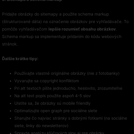
Pridajte obrázky do sitemapy a použite schema markup
(štrukturované dáta) na označenie obrázkov pre vyhľadávače. To
pomôže vyhľadávačom
lepšie rozumieť obsahu obrázkov
.
Schema markup sa implementuje pridaním do kódu webových
stránok.
Ďalšie krátke tipy:
Používajte vlastné originálne obrázky (nie z fotobanky)
Vyvarujte sa copyright konfliktom
Pri alt textoch píšte jednoducho, heslovito, zrozumiteľne
Na alt text popis použite aspoň 4-5 slov
Uistite sa, že obrázky sú mobile friendly
Optimalizujte open graph pre sociálne siete
Sharujte čo najviac stránky s dobrými fotkami (na sociálne
siete, linky do newsletterov)
Spravte analýzu kľúčových slov aj pre obrázky