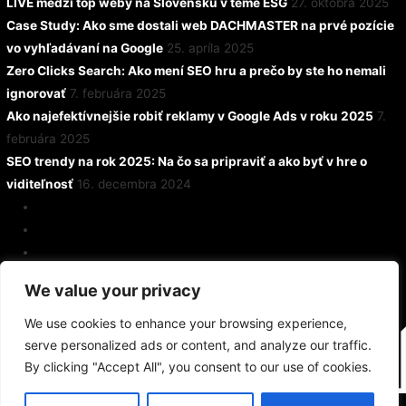
LIVE medzi top weby na Slovensku v téme ESG
27. októbra 2025
Case Study: Ako sme dostali web DACHMASTER na prvé pozície
vo vyhľadávaní na Google
25. apríla 2025
Zero Clicks Search: Ako mení SEO hru a prečo by ste ho nemali
ignorovať
7. februára 2025
Ako najefektívnejšie robiť reklamy v Google Ads v roku 2025
7.
februára 2025
SEO trendy na rok 2025: Na čo sa pripraviť a ako byť v hre o
viditeľnosť
16. decembra 2024
We value your privacy
We use cookies to enhance your browsing experience,
serve personalized ads or content, and analyze our traffic.
By clicking "Accept All", you consent to our use of cookies.