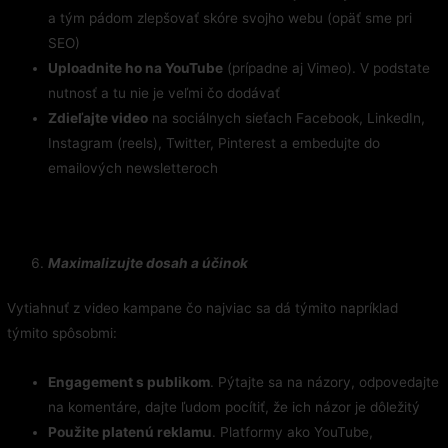
a tým pádom zlepšovať skóre svojho webu (opäť sme pri
SEO)
Uploadnite ho na YouTube
(prípadne aj Vimeo). V podstate
nutnosť a tu nie je veľmi čo dodávať
Zdieľajte video
na sociálnych sieťach Facebook, LinkedIn,
Instagram (reels), Twitter, Pinterest a embedujte do
emailových newsletteroch
Maximalizujte dosah a účinok
Vytiahnuť z video kampane čo najviac sa dá týmito napríklad
týmito spôsobmi:
Engagement s publikom
. Pýtajte sa na názory, odpovedajte
na komentáre, dajte ľudom pocítiť, že ich názor je dôležitý
Použite platenú reklamu
. Platformy ako YouTube,