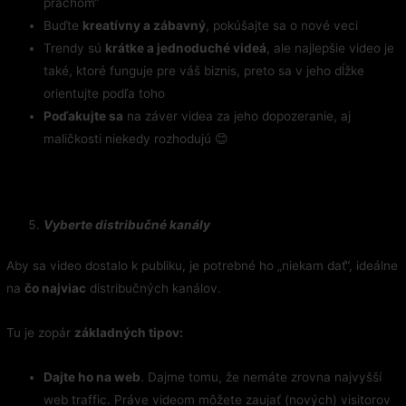
prachom“
Buďte
kreatívny a zábavný
, pokúšajte sa o nové veci
Trendy sú
krátke a jednoduché videá
, ale najlepšie video je
také, ktoré funguje pre váš biznis, preto sa v jeho dĺžke
orientujte podľa toho
Poďakujte sa
na záver videa za jeho dopozeranie, aj
maličkosti niekedy rozhodujú 😊
Vyberte distribučné kanály
Aby sa video dostalo k publiku, je potrebné ho „niekam dať“, ideálne
na
čo najviac
distribučných kanálov.
Tu je zopár
základných tipov:
Dajte ho na web
. Dajme tomu, že nemáte zrovna najvyšší
web traffic. Práve videom môžete zaujať (nových) visitorov