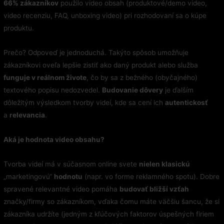
66% zákazníkov
použilo video obsah (produktové/demo video,
video recenziu, FAQ, unboxing video) pri rozhodovaní sa o kúpe
produktu.
Prečo? Odpoveď je jednoduchá. Takýto spôsob umožňuje
zákazníkovi oveľa lepšie zistiť ako daný produkt alebo služba
funguje v reálnom živote
, čo by sa z bežného (obyčajného)
textového popisu nedozvedel.
Budovanie dôvery
je ďalším
dôležitým výsledkom tvorby videí, kde sa cení ich
autentickosť
a
relevancia
.
Aká je hodnota video obsahu?
Tvorba videí má v súčasnom online svete
nielen klasickú
„marketingovú“
hodnotu
(napr. vo forme reklamného spotu). Dobre
spravené relevantné video pomáha
budovať bližší vzťah
značky/firmy so zákazníkom, vďaka čomu máte väčšiu šancu, že si
zákazníka udržíte (jedným z kľúčových faktorov úspešných firiem