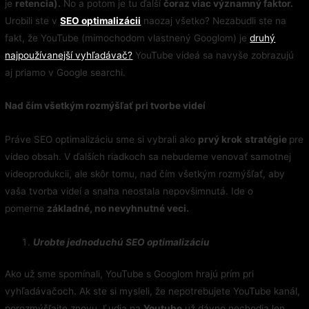
je
retencia).
No a potom je tu ďalší
čoraz viac významný faktor.
Urobili ste v
SEO optimalizácii
naozaj všetko? Nezabudli ste na
fakt, že YouTube (mimochodom vlastnený Googlom) je
druhý
najpoužívanejší vyhľadávač?
YouTube videá sa navyše zobrazujú
aj priamo v Google searchi.
Nad čím všetkým rozmýšľať pri tvorbe videí
Práve SEO optimalizáciu sme si vybrali ako
prvý krok
stratégie
pre
video obsah. V ďalších riadkoch sa nebudeme venovať samotnej
videoprodukcii, ale skôr tomu, nad čím všetkým rozmýšľať, aby
vaša tvorba videí a snaha neostala nepovšimnutá. Ide o
pomerne
základné, no nevyhnutné veci.
Urobte jednoduchú SEO optimalizáciu
Ako už sme spomínali, YouTube s Googlom hrajú prím pri
vyhľadávačoch. Ak ste si mysleli, že nepotrebujete YouTube kanál,
porozmýšľajte znovu. Ľudia na
Youtube
už dávno nechodia len