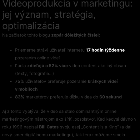
Videoprodukcia v marketingu:
jej význam, stratégia,
optimalizácia
Na začiatok tohto blogu
zopár dôležitých čísiel:
Priemerne strávi užívateľ internetu
17 hodín týždenne
pozeraním online videí
Ľudia
zdieľajú o 52% viac
video content ako iný obsah
(texty, fotografie…)
75%
užívateľov preferuje pozeranie
krátkych videí
v mobiloch
83%
marketérov preferuje dĺžku videa do
60 sekúnd
Aj z tohto vyplýva, že video sa stalo dominantným online
marketingovým nástrojom ako šíriť „posolstvo“. Keď kedysi dávno v
roku 1996 napísal
Bill Gates
svoju esej „Content is a King“ (a dal
nový smer digitálnemu marketingu), tak teraz môžeme smelo