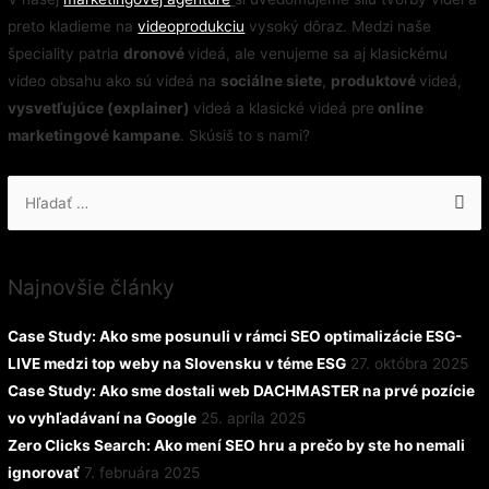
preto kladieme na
videoprodukciu
vysoký dôraz. Medzi naše
špeciality patria
dronové
videá, ale venujeme sa aj klasickému
video obsahu ako sú videá na
sociálne siete
,
produktové
videá,
vysvetľujúce (explainer)
videá a klasické videá pre
online
marketingové kampane
. Skúsiš to s nami?
Hľadať:
Najnovšie články
Case Study: Ako sme posunuli v rámci SEO optimalizácie ESG-
LIVE medzi top weby na Slovensku v téme ESG
27. októbra 2025
Case Study: Ako sme dostali web DACHMASTER na prvé pozície
vo vyhľadávaní na Google
25. apríla 2025
Zero Clicks Search: Ako mení SEO hru a prečo by ste ho nemali
ignorovať
7. februára 2025