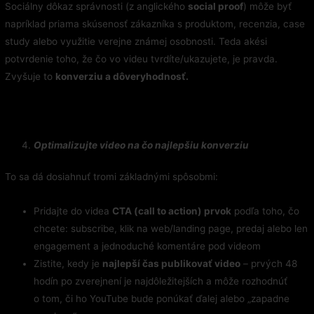
Sociálny dôkaz správnosti (z anglického
social proof
) môže byť
napríklad priama skúsenosť zákazníka s produktom, recenzia, case
study alebo využitie verejne známej osobnosti. Teda akési
potvrdenie toho, že čo vo videu tvrdíte/ukazujete, je pravda.
Zvyšuje to
konverziu a dôveryhodnosť.
Optimalizujte video na čo najlepšiu konverziu
To sa dá dosiahnuť tromi základnými spôsobmi:
Pridajte do videa
CTA (call to action) prvok
podľa toho, čo
chcete: subscribe, klik na web/landing page, predaj alebo len
engagement a jednoduché komentáre pod videom
Zistite, kedy je
najlepší čas publikovať video
– prvých 48
hodín po zverejnení je najdôležitejších a môže rozhodnúť
o tom, či ho YouTube bude ponúkať ďalej alebo „zapadne