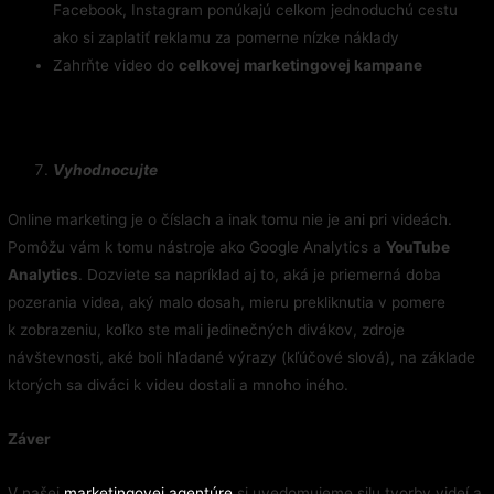
Facebook, Instagram ponúkajú celkom jednoduchú cestu
ako si zaplatiť reklamu za pomerne nízke náklady
Zahrňte video do
celkovej marketingovej kampane
Vyhodnocujte
Online marketing je o číslach a inak tomu nie je ani pri videách.
Pomôžu vám k tomu nástroje ako Google Analytics a
YouTube
Analytics
. Dozviete sa napríklad aj to, aká je priemerná doba
pozerania videa, aký malo dosah, mieru prekliknutia v pomere
k zobrazeniu, koľko ste mali jedinečných divákov, zdroje
návštevnosti, aké boli hľadané výrazy (kľúčové slová), na základe
ktorých sa diváci k videu dostali a mnoho iného.
Záver
V našej
marketingovej agentúre
si uvedomujeme silu tvorby videí a