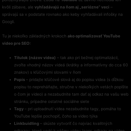
kvôli zábave, ale
vyhľadávajú na ňom aj „seriózne“ veci
–
správajú sa v podstate rovnako ako keby vyhľadávali infošky na
Googli.
Tu je niekoľko základných krokoch
ako optimalizovať YouTube
video pre SEO:
Titulok (názov videa)
– tak ako pri bežnej optimalizácii,
zvoľte vhodný názov videá (krátky a informatívny do cca 60
znakov) s kľúčovými slovami v ňom
Popis
– pridajte kľúčové slová aj do popisu videa (s dĺžkou
popisu to nepreháňajte, stručne v niekoľkých vetách popíšte
o čom je video) a nezabudnite tam dať aj odkaz na vašu web
stránku, prípadne ostatné sociálne siete
Tagy
– pri uploadnutí videa nezabudnite tagy, pomáha to
YouTube lepšie pochopiť, čoho sa video týka
Linkbuidling
– skúste vytvoriť čo najviac kvalitných
odkazov, ktoré vedú k vášmu videu (napr. odkazy na video