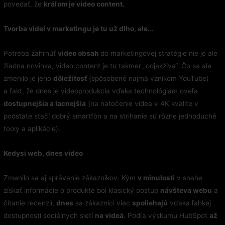
povedať, že
kráľom je video content.
Tvorba videí v marketingu je tu už dlho, ale…
Potreba zahrnúť
video obsah
do marketingovej stratégie nie je ale
žiadna novinka, video content je tu takmer „odjakživa“. Čo sa ale
zmenilo je jeho
dôležitosť
(spôsobené najmä vznikom YouTube)
a fakt, že dnes je videoprodukcia vďaka technológiám oveľa
dostupnejšia a lacnejšia
(na natočenie videa v 4K kvalite v
podstate stačí dobrý smartfón a na strihanie sú rôzne jednoduché
tooly a aplikácie).
Kedysi web, dnes video
Zmenilo sa aj správanie zákazníkov. Kým
v minulosti
v snahe
získať informácie o produkte bol klasický postup
návšteva webu
a
čítanie recenzií,
dnes
sa zákazníci viac
spoliehajú
vďaka ľahkej
dostupnosti sociálnych sietí
na videá
. Podľa výskumu HubSpot
až