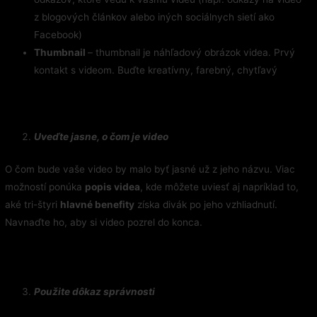
z blogových článkov alebo iných sociálnych sietí ako
Facebook)
Thumbnail
– thumbnail je náhľadový obrázok videa. Prvý
kontakt s videom. Buďte kreatívny, farebný, chytľavý
Uveďte jasne, o čom je video
O čom bude vaše video by malo byť jasné už z jeho názvu. Viac
možností ponúka
popis videa
, kde môžete uviesť aj napríklad to,
aké tri-štyri
hlavné benefity
získa divák po jeho vzhliadnutí.
Navnaďte ho, aby si video pozrel do konca.
Použite dôkaz správnosti