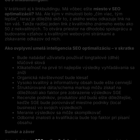
V krátkosti aj k linkbuildingu. Má vôbec ešte
miesto v SEO
optimalizácii?
Má. Ale kým v minulosti bolo „čím viac, tým
lepšie“, teraz je dôležité skôr to, z akého webu odkazuje link na
ten váš. Takže radšej jeden link z kvalitného známeho webu ako
50 z nekvalitných. To otvára priestor na dlhodobú spoluprácu a
budovanie vzťahov s kvalitnými webovými stránkami a
získavanie odkazov od nich.
Ako ovplyvní umelá inteligencia SEO optimalizáciu – v skratke
Bude nabádať užívateľa používať longtailové (dlhé)
kľúčové slová
Klikateľnosť na prvé tri najlepšie výsledky vyhľadávania sa
zníži
Organická návštevnosť bude klesať
Vysoko kvalitný a informatívny obsah bude ešte cennejší
Štruktúrované dáta/schema markup môžu získať na
dôležitosti ako faktor pre zobrazenie výsledkov SGE
Recenzie podnikov, produktov atď budú ešte dôležitejšie,
keďže SGE bude porovnávať miestne podniky (local
business) vo svojich výsledkoch
Meranie výsledkov sa môže skomplikovať
Odborné znalosti a kvalifikácia bude top faktor pri písaní
obsahu
Sumár a záver