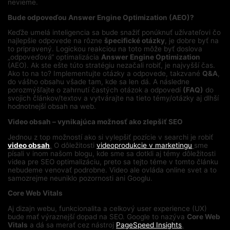
nevieme.
Bude odpoveďou Answer Engine Optimization (AEO)?
Keďže umelá inteligencia sa bude snažiť ponúknuť užívateľovi čo
najlepšie odpovede na rôzne
špecifické otázky
, je dobre byť na
to pripravený. Logickou reakciou na toto môže byť doslova
„odpoveďová“ optimalizácia
Answer Engine Optimization
(AEO). Ak ste ešte túto stratégiu nezačali robiť, je najvyšší čas.
Ako to na to? Implementujte otázky a odpovede, takzvané
Q&A
,
do vášho obsahu všade tam, kde sa len dá. A následne
porozmýšľajte o zahrnutí častých otázok a odpovedí
(FAQ)
do
svojich článkov/textov a vytvárajte na tieto témy/otázky aj dlhší
hodnotnejší obsah na web.
Video obsah – vynikajúca možnosť ako zlepšiť SEO
Jednou z top možností ako si vylepšiť pozície v searchi je robiť
video obsah
.
O dôležitosti
videoprodukcie v marketingu
sme
písali v inom našom blogu, kde sme sa dotkli aj témy dôležitosti
videa pre SEO optimalizáciu, preto sa tejto téme v tomto článku
nebudeme venovať podrobne. Video ale ovláda online svet a to
samozrejme neuniklo pozornosti ani Googlu.
Core Web Vitals
Aj dizajn webu, funkcionalita a celkový user experience (UX)
bude mať výraznejší dopad na SEO. Google to nazýva
Core Web
Vitals
a dá sa merať cez nástroj
PageSpeed Insights
.