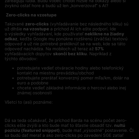
zareagujú ľudia. Budú vôbec chodiť nižšie na odkazy alebo si
zvyknú ostať hore a budú už len „konverzovať“ s AI?
Zero-clicks na vzostupe
Takzvané
zero-clicks
(vyhľadávanie bez následného kliku) sú
už dlhšie
na vzostupe
a príchod AI ich ešte podporí. Ide
o výsledky vyhľadávaní, kde používateľ
neklikne na žiadny
odkaz
, keďže Google mu ponúkne rozšírenú (zväčša) textovú
odpoveď a už nie potrebné prekliknúť sa na web, kde sa táto
odpoveď nachádza. Na mobiloch už teraz až
57%
vyhľadávacích dopytov
skončí bez kliku
. Napríklad z
týchto dôvodov:
potrebujete vedieť otváracie hodiny alebo telefonický
kontakt na miestnu prevádzku/obchod
potrebujete prerátať konverzný pomer míľa/km, dolár na
euro a podobne
chcete vedieť základné informácie o hercovi alebo inej
známej osobnosti
Všetci to (asi) poznáme:
Dá sa teda očakávať, že príchod Barda na scénu počet zero-
clicks ešte zvýši a kto bude mať to šťastie obsadiť tzv.
nultú
pozíciu (featured snippet)
, bude mať „výsostné“ postavenie. Či
sa budú dať merať a ako zero-clicks po zavedení SGE zatiaľ