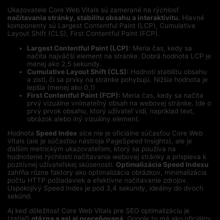
Ukazovatele Core Web Vitals sú zamerané na rýchlosť
načítavania stránky, stabilitu obsahu a interaktivitu.
Hlavné
komponenty sú Largest Contentful Paint (LCP), Cumulative
Layout Shift (CLS), First Contentful Paint (FCP).
Largest Contentful Paint (LCP)
: Meria čas, kedy sa
načíta najväčší element na stránke. Dobrá hodnota LCP je
menej ako 2,5 sekundy.
Cumulative Layout Shift (CLS):
Hodnotí stabilitu obsahu
a zistí, či sa prvky na stránke pohybujú. Nižšia hodnota je
lepšia (menej ako 0,1)
First Contentful Paint (FCP):
Meria čas, kedy sa načíta
prvý vizuálne vnímateľný obsah na webovej stránke. Ide o
prvý prvok obsahu, ktorý užívateľ vidí, napríklad text,
obrázok alebo iný vizuálny element.
Hodnota
Speed Index
síce nie je oficiálne súčasťou Core Web
Vitals (ale je súčasťou nástroja PageSpeed Insights), ale je
ďalším metrickým ukazovateľom, ktorý sa používa na
hodnotenie rýchlosti načítavania webovej stránky a prispieva k
pozitívnej užívateľskej skúsenosti.
Optimalizácia Speed Indexu
zahŕňa rôzne faktory ako optimalizácia obrázkov, minimalizácia
počtu HTTP požiadaviek a efektívne načítavanie zdrojov.
Uspokojivý Speed Index je pod 3,4 sekundy, ideálny do dvoch
sekúnd.
Aj keď dôležitosť Core Web Vitals pre SEO optimalizáciu je
(zatiaľ)
otázna a asi aj preceňovaná
, Google to má ako oficiálny