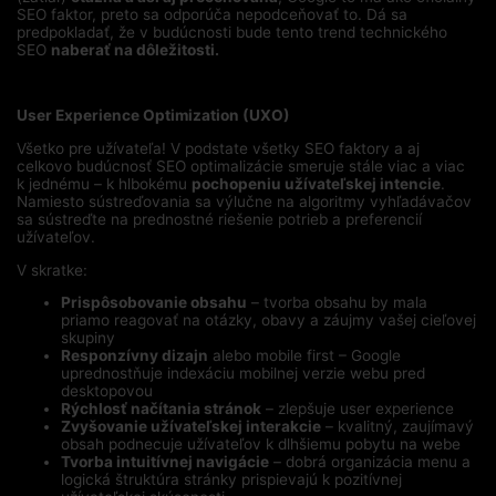
SEO faktor, preto sa odporúča nepodceňovať to. Dá sa
predpokladať, že v budúcnosti bude tento trend technického
SEO
naberať na dôležitosti.
User Experience Optimization (UXO)
Všetko pre užívateľa! V podstate všetky SEO faktory a aj
celkovo budúcnosť SEO optimalizácie smeruje stále viac a viac
k jednému – k hlbokému
pochopeniu užívateľskej intencie
.
Namiesto sústreďovania sa výlučne na algoritmy vyhľadávačov
sa sústreďte na prednostné riešenie potrieb a preferencií
užívateľov.
V skratke:
Prispôsobovanie obsahu
– tvorba obsahu by mala
priamo reagovať na otázky, obavy a záujmy vašej cieľovej
skupiny
Responzívny dizajn
alebo mobile first – Google
uprednostňuje indexáciu mobilnej verzie webu pred
desktopovou
Rýchlosť načítania stránok
– zlepšuje user experience
Zvyšovanie užívateľskej interakcie
– kvalitný, zaujímavý
obsah podnecuje užívateľov k dlhšiemu pobytu na webe
Tvorba intuitívnej navigácie
– dobrá organizácia menu a
logická štruktúra stránky prispievajú k pozitívnej