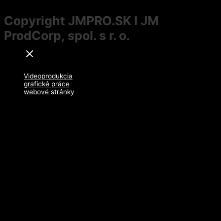
Copyright JMPRO.SK I JM
ProdCorp, spol. s r. o.
Videoprodukcia
grafické práce
webové stránky