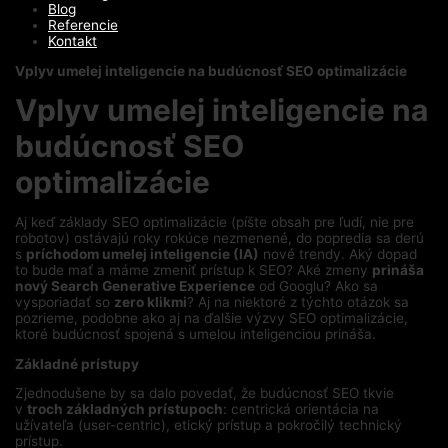
Blog
Referencie
Kontakt
Vplyv umelej inteligencie na budúcnosť SEO optimalizácie
Vplyv umelej inteligencie na
budúcnosť SEO
optimalizácie
Aj keď základy SEO optimalizácie (píšte obsah pre ľudí, nie pre
robotov) ostávajú roky rokúce nezmenené, do popredia sa derú
s
príchodom umelej inteligencie (IA)
nové trendy. Aký dopad
to bude mať a máme zmeniť prístup k SEO? Aké zmeny
prináša
nový Search Generative Experience
od Googlu? Ako sa
vysporiadať so
zero klikmi
? Aj na niektoré z týchto otázok sa
pozrieme, podobne ako aj na ďalšie výzvy SEO optimalizácie,
ktoré budúcnosť spojená s umelou inteligenciou prináša.
Základné prístupy
Zjednodušene by sa dalo povedať, že budúcnosť SEO tkvie
v
troch základných prístupoch
: centrická orientácia na
užívateľa (user-centric), etický prístup a pokročilý technický
prístup.