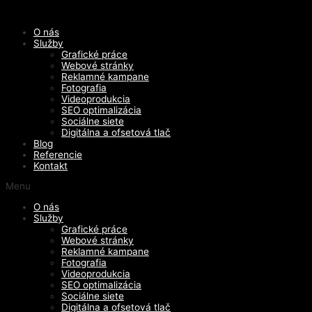
Preskočiť
na
O nás
obsah
Služby
Grafické práce
Webové stránky
Reklamné kampane
Fotografia
Videoprodukcia
SEO optimalizácia
Sociálne siete
Digitálna a ofsetová tlač
Blog
Referencie
Kontakt
Menu
O nás
Služby
Grafické práce
Webové stránky
Reklamné kampane
Fotografia
Videoprodukcia
SEO optimalizácia
Sociálne siete
Digitálna a ofsetová tlač