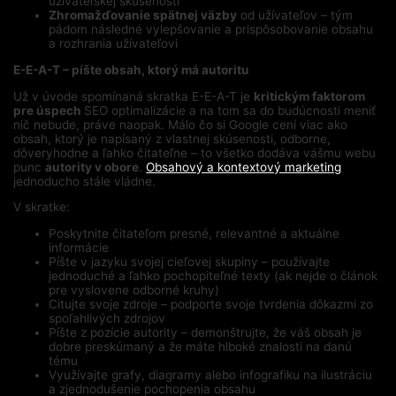
užívateľskej skúsenosti
Zhromažďovanie spätnej väzby
od užívateľov – tým
pádom následné vylepšovanie a prispôsobovanie obsahu
a rozhrania užívateľovi
E-E-A-T – píšte obsah, ktorý má autoritu
Už v úvode spomínaná skratka E-E-A-T je
kritickým faktorom
pre úspech
SEO optimalizácie a na tom sa do budúcnosti meniť
nič nebude, práve naopak. Málo čo si Google cení viac ako
obsah, ktorý je napísaný z vlastnej skúsenosti, odborne,
dôveryhodne a ľahko čitateľne – to všetko dodáva vášmu webu
punc
autority v obore
.
Obsahový a kontextový marketing
jednoducho stále vládne.
V skratke:
Poskytnite čitateľom presné, relevantné a aktuálne
informácie
Píšte v jazyku svojej cieľovej skupiny – používajte
jednoduché a ľahko pochopiteľné texty (ak nejde o článok
pre vyslovene odborné kruhy)
Citujte svoje zdroje – podporte svoje tvrdenia dôkazmi zo
spoľahlivých zdrojov
Píšte z pozície autority – demonštrujte, že váš obsah je
dobre preskúmaný a že máte hlboké znalosti na danú
tému
Využívajte grafy, diagramy alebo infografiku na ilustráciu
a zjednodušenie pochopenia obsahu