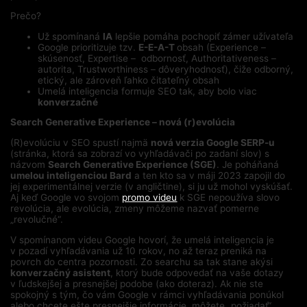
Prečo?
Už spomínaná
IA
lepšie pomáha pochopiť zámer užívateľa
Google prioritizuje tzv.
E-E-A-T
obsah (Experience –
skúsenosť, Expertise –
odbornosť, Authoritativeness –
autorita, Trustworthiness – dôveryhodnosť), čiže odborný,
etický, ale zároveň ľahko čitateľný obsah
Umelá inteligencia formuje SEO tak, aby bolo viac
konverzačné
Search Generative Experience – nová (r)evolúcia
(R)evolúciu v SEO spustí najmä
nová verzia Google SERP-u
(stránka, ktorá sa zobrazí vo vyhľadávači po zadaní slov) s
názvom
Search Generative Experience (SGE)
. Je poháňaná
umelou inteligenciou Bard
a ten kto sa v máji 2023 zapojil do
jej experimentálnej verzie (v angličtine), si ju už mohol vyskúšať.
Aj keď Google vo svojom
promo videu
k SGE nepoužíva slovo
revolúcia, ale evolúcia, zmeny môžeme nazvať pomerne
„revolučné“.
V spomínanom videu Google hovorí, že umelá inteligencia je
v pozadí vyhľadávania už 10 rokov, no až teraz preniká na
povrch do centra pozornosti. Zo searchu sa tak stane akýsi
konverzačný asistent
, ktorý bude odpovedať na vaše dotazy
v ľudskejšej a presnejšej podobe (ako doteraz). Ak nie ste
spokojný s tým, čo vám Google v rámci vyhľadávania ponúkol
alebo chcete ešte presnejšie informácie, môžete „požiadať“