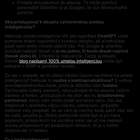
Pridajte entuziazmus do písania. To môže pomôcť
presvedčiť čitateľov (a aj Google), že ste dôveryhodná
autorita
Ako pristupovať k obsahu vytvorenému umelou
inteligenciou?
Nástroje umelej inteligencie (AI) ako napríklad
ChatGPT
vedia
pomerne dobre vypomôcť s tvorbou obsahu, ak si netrúfate
písať sami alebo chcete ušetriť čas. Pre Google je prioritou
ponúkať najlepší obsah a
je mu jedno, či tento obsah napísal
človek alebo AI
. Dôležitá je relevancia. Takže aj obsah/
článok/
blog napísaný 100% umelou inteligenciou
môže byť
pokojne v SERP-e poriadne vysoko.
Čo ale v prípade, ak to všetci všetko časom necháme na umelú
inteligenciu? Nebude to
nudné a kontraproduktívne?
S veľkou
pravdepodobnosťou bude, preto je dôležité nájsť
balans
.
Zachovajte ľudský element, nevyužívajte AI na písanie celých
článkov a textov, pristupujte k nej skôr ako ku
kreatívnemu
partnerovi
, ktorý vám môže dodať potrebnú iskru. Vie vás
inšpirovať k dobrému názvu článku, odstavcov, prípadne
niektoré vety prepísať. Ak sa vám jej návrhy budú páčiť viac ako
tie vaše, použite ju. Dobrý pomocník môže byť aj pri meta
popisoch, príspevkoch na sociálne siete (ak už ste napísali
stovky príspevkoch pri podobných témach, AI je v tomto
doslova dar z nebies).
Čo s linkbuildingom?