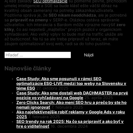
Aj keď základy
SEO optimalizácie
sú pomerne pevné, príchodom
umelej inteligencie a SGE sa bude klásť ešte väčší dôraz na
kvalitný obsah zameraný na potreby zákazníka/užívateľa.
Pozitívna správa je, že
SEO nikam neodchádza
, ale je potrebné
sa
pripraviť na zmeny
v SERP-e. Otázkou ostáva správanie
užívateľov. Ich interakcia s Bardom môže výrazne navýšiť
zero
kliky
, čo asi nepoteší „majiteľov“ prvých pozícií v organickom
vyhľadávaní. Ako veľký vplyv to bude mať na traffic ukáže ale
až budúcnosť. Na tú sa ale treba pripraviť už teraz, ak máte
záujem optimalizovať svoj web, radi sa do toho pustíme.
Hľadať:
Najnovšie články
Case Study: Ako sme posunuli v rámci SEO
optimalizácie ESG-LIVE medzi top weby na Slovensku v
téme ESG
27. októbra 2025
Case Study: Ako sme dostali web DACHMASTER na prvé
pozície vo vyhľadávaní na Google
25. apríla 2025
Zero Clicks Search: Ako mení SEO hru a prečo by ste ho
nemali ignorovať
7. februára 2025
Ako najefektívnejšie robiť reklamy v Google Ads v roku
2025
7. februára 2025
SEO trendy na rok 2025: Na čo sa pripraviť a ako byť v
hre o viditeľnosť
16. decembra 2024