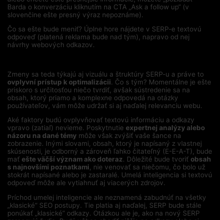
Barda o konverzáciu kliknutím na CTA „Ask a follow up“ (v
slovenčine ešte presný výraz nepoznáme).
Čo sa ešte bude meniť? Úplne hore nájdete v SERP-e textovú
odpoveď (platená reklama bude nad tým), napravo od nej
návrhy webových odkazov.
Zmeny sa teda týkajú aj vizuálu a štruktúry SERP-u a práve to
ovplyvní prístup k optimalizácii
. Čo s tým? Momentálne je ešte
priskoro s určitosťou niečo tvrdiť, avšak sústredenie sa na
obsah, ktorý priamo a komplexne odpovedá na otázky
používateľov, vám môže udržať si aj naďalej relevanciu webu.
Aké faktory budú ovplyvňovať textovú informáciu a odkazy
vpravo (zatiaľ) nevieme. Poskytnutie
expertnej analýzy alebo
názoru na dané témy
môže však zvýšiť vaše šance na
zobrazenie. Inými slovami, obsah, ktorý je napísaný z vlastnej
skúsenosti, je odborný a zároveň ľahko čitateľný (E-E-A-T), bude
mať
ešte väčší význam ako doteraz
. Dôležité bude tvoriť
obsah
s najnovšími poznatkami
, nie venovať sa niečomu, čo bolo už
stokrát napísané alebo je zastaralé. Umelá inteligencia si textovú
odpoveď môže ale vytiahnuť aj viacerých zdrojov.
Príchod umelej inteligencie ale neznamená zabudnúť na všetky
„klasické“ SEO postupy. Tie platia aj naďalej, SERP bude stále
ponúkať „klasické“ odkazy. Otázkou ale je, ako na nový SERP